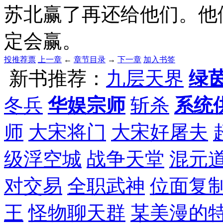
苏北赢了再还给他们。他
定会赢。
投推荐票
上一章
←
章节目录
→
下一章
加入书签
新书推荐：
九层天界
绿
冬兵
华娱宗师
斩杀
系统
师
大宋将门
大宋好屠夫
级浮空城
战争天堂
混元
对交易
全职武神
位面复
王
怪物聊天群
某美漫的