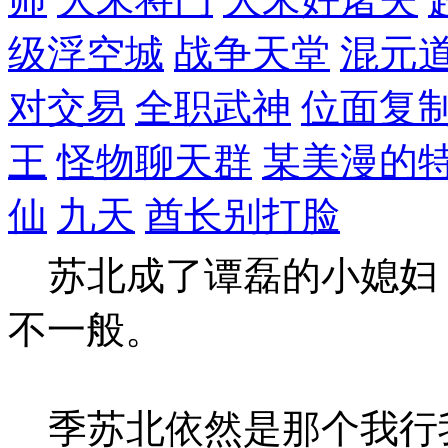
级浮空城
战争天堂
混元
对交易
全职武神
位面复
王
怪物聊天群
某美漫的
仙
九天
酋长别打脸
苏北成了谭磊的小媳妇
不一般。
季苏北依然是那个我行