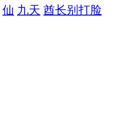
仙
九天
酋长别打脸