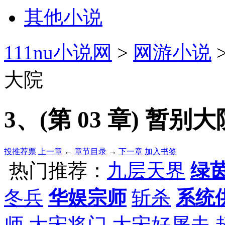
其他小说
111nu小说网
>
网游小说
大院
3、(第 03 章) 暂别大
投推荐票
上一章
←
章节目录
→
下一章
加入书签
热门推荐：
九层天界
绿
冬兵
华娱宗师
斩杀
系统
师
大宋将门
大宋好屠夫