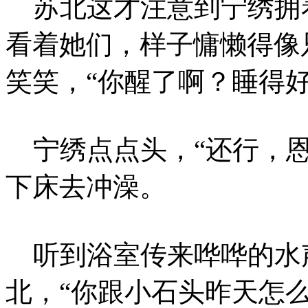
苏北这才注意到宁绣拥
看着她们，样子慵懒得像
笑笑，“你醒了啊？睡得好
宁绣点点头，“还行，恩
下床去冲澡。
听到浴室传来哗哗的水
北，“你跟小石头昨天怎