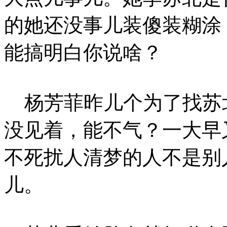
的她还没事儿装傻装糊涂
能搞明白你说啥？
杨芳菲昨儿个为了找苏
没见着，能不气？一大早
不死扰人清梦的人不是别
儿。