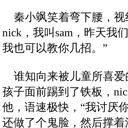
秦小飒笑着弯下腰，视线和
nick，我叫sam，昨
我也可以教你几招。”
谁知向来被儿童所喜爱
孩子面前踢到了铁板，ni
他，语速极快，“我讨厌
还做了个鬼脸，然后撑着