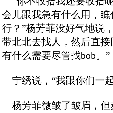
“你不收拾我还要收拾呢
会儿跟我急有什么用，瞧
行？”杨芳菲没好气地说
带北北去找人，然后直接
有什么需要尽管找bob。”
宁绣说，“我跟你们一起
杨芳菲微皱了皱眉，但苏