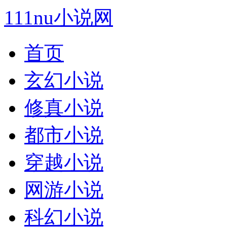
111nu小说网
首页
玄幻小说
修真小说
都市小说
穿越小说
网游小说
科幻小说