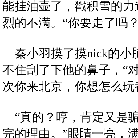
能挂油壶了，戳积雪的力
烈的不满。“你要走了吗？
秦小羽摸了摸nick的
不住刮了下他的鼻子，“对
次你来北京，你想怎么玩
“真的？哼，肯定又是骗
完的理由。”眼睛一亮，