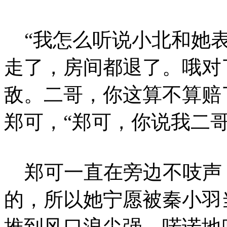
“我怎么听说小北和她表
走了，房间都退了。哦对
敌。二哥，你这算不算赔
郑可，“郑可，你说我二哥
郑可一直在旁边不吱声
的，所以她宁愿被秦小羽
推到风口浪尖强。喏诺地