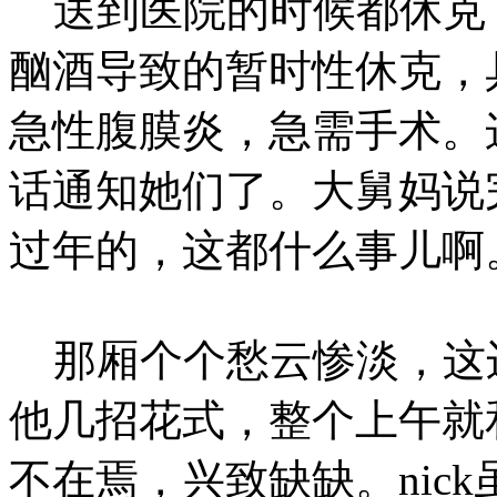
送到医院的时候都休克
酗酒导致的暂时性休克，
急性腹膜炎，急需手术。
话通知她们了。大舅妈说
过年的，这都什么事儿啊
那厢个个愁云惨淡，这边
他几招花式，整个上午就和
不在焉，兴致缺缺。nic