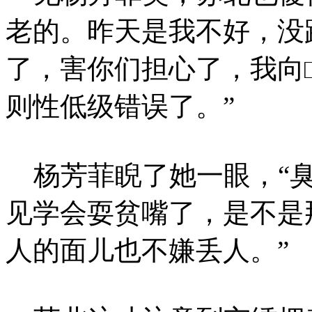
老的。昨天是我不好，没
了，害你们担心了，我向
则性低级错误了。”
杨芳菲睨了她一眼，“臭
见学会耍贫嘴了，是不是
人的面儿也不嫌丢人。”