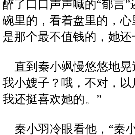
醉了口口声声喊的“郁言
碗里的，看着盘里的，心
是那个最不值钱的，她还
直到秦小飒慢悠悠地晃过
我小嫂子？哦，不对，以
我还挺喜欢她的。”
秦小羽冷眼看他，“秦小