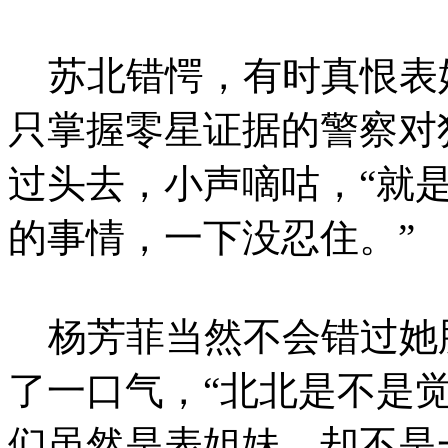
苏北错愕，有时真恨表
只掌握零星证据的警察对
过头去，小声嘀咕，“就
的事情，一下没忍住。”
杨芳菲当然不会错过她
了一口气，“北北是不是
们虽然是表姐妹，却不是