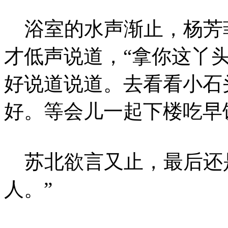
浴室的水声渐止，杨芳
才低声说道，“拿你这丫
好说道说道。去看看小石
好。等会儿一起下楼吃早
苏北欲言又止，最后还是
人。”