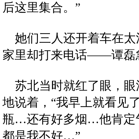
后这里集合。”
她们三人还开着车在太
家里却打来电话——谭磊
苏北当时就红了眼，眼
地说着，“我早上就看见
瓶…还有好多烟…他肯定
都是我不好…”