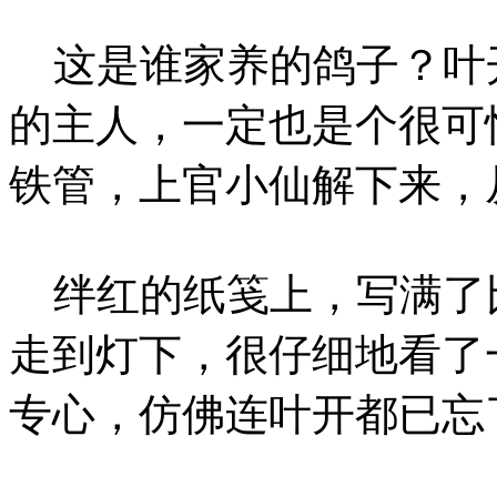
这是谁家养的鸽子？叶
的主人，一定也是个很可
铁管，上官小仙解下来，
绊红的纸笺上，写满了
走到灯下，很仔细地看了
专心，仿佛连叶开都已忘