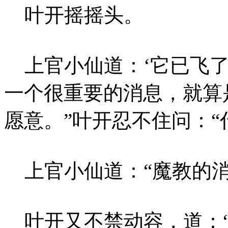
叶开摇摇头。
上官小仙道：‘它已飞了
一个很重要的消息，就算
愿意。”叶开忍不住问：“
上官小仙道：“魔教的消
叶开又不禁动容，道：“