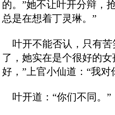
的。”她不让叶开分辩，
总是在想着丁灵琳。”
叶开不能否认，只有苦笑
了，她实在是个很好的女
好，”上官小仙道：“我对
叶开道：“你们不同。”