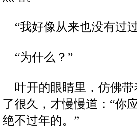
“我好像从来也没有过过
“为什么？”
叶开的眼睛里，仿佛带
了很久，才慢慢道：“你
绝不过年的。”