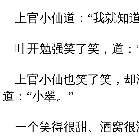
上官小仙道：“我就知道
叶开勉强笑了笑，道：“
上官小仙也笑了笑，却
道：“小翠。”
一个笑得很甜、酒窝很