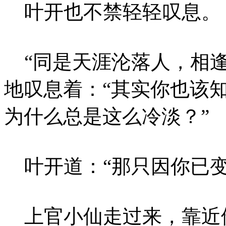
叶开也不禁轻轻叹息。
“同是天涯沦落人，相逢
地叹息着：“其实你也该
为什么总是这么冷淡？”
叶开道：“那只因你已变
上官小仙走过来，靠近他