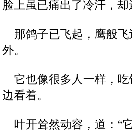
脸上虽已痛出了冷汗，却
那鸽子已飞起，鹰般飞
外。
它也像很多人一样，吃
边看着。
叶开耸然动容，道：“它