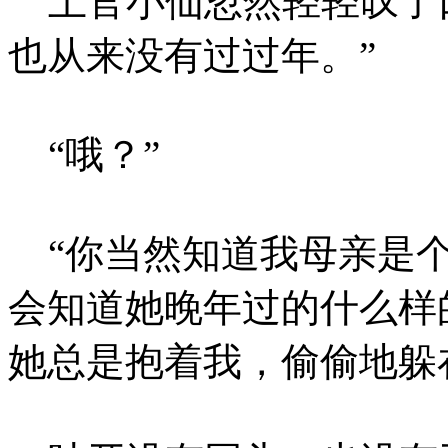
上官小仙忽然轻轻叹了口
也从来没有过过年。”
“哦？”
“你当然知道我母亲是个
会知道她晚年过的什么样
她总是抱着我，偷偷地躲