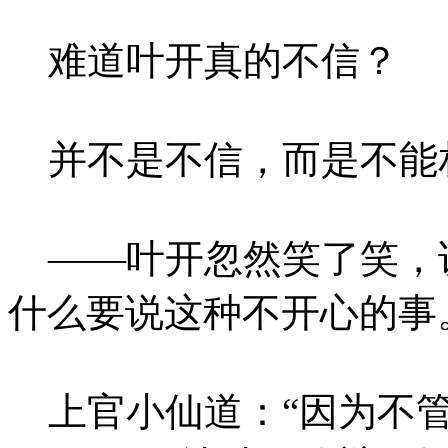
难道叶开真的不信？
并不是不信，而是不能
——叶开忽然笑了笑，说
什么要说这种不开心的事
上官小仙道：“因为不管