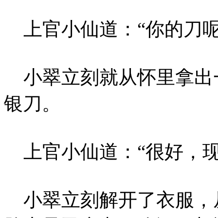
上官小仙道：“你的刀呢
小翠立刻就从怀里拿出
银刀。
上官小仙道：“很好，现
小翠立刻解开了衣服，