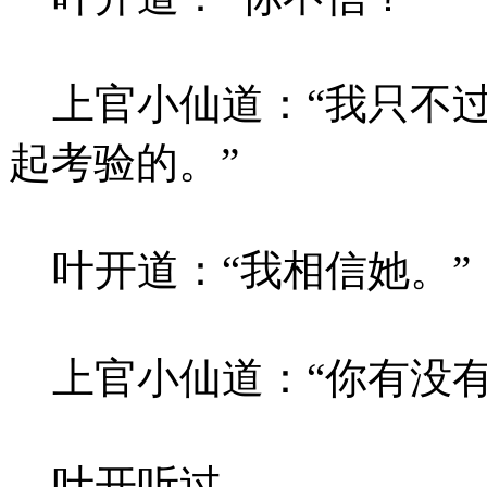
上官小仙道：“我只不过
起考验的。”
叶开道：“我相信她。”
上官小仙道：“你有没有
叶开听过。