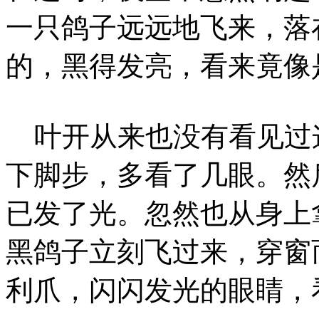
一只鸽子远远地飞来，落
的，黑得发亮，看来竟像
叶开从来也没有看见过
下脚步，多看了几眼。然
已发了光。忽然也从身上
黑鸽子立刻飞过来，穿窗
利爪，闪闪发光的眼睛，