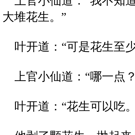
上官小仙道：“我不知道
大堆花生。”
叶开道：“可是花生至少
上官小仙道：“哪一点？
叶开道：“花生可以吃。