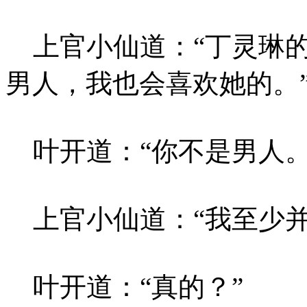
上官小仙道：“丁灵琳的
男人，我也会喜欢她的。
叶开道：“你不是男人。
上官小仙道：“我至少并
叶开道：“真的？”