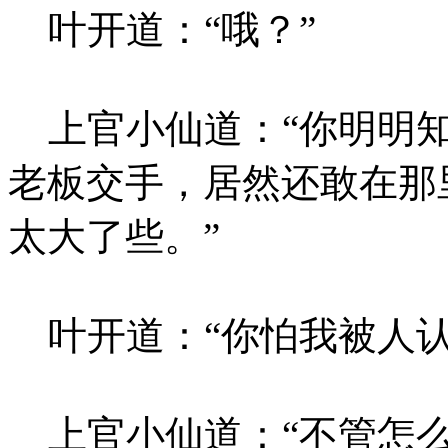
叶开道：“哦？”
上官小仙道：“你明明知
老板交手，居然还敢在那
太大了些。”
叶开道：“你怕我被人认
上官小仙道：“不管怎么