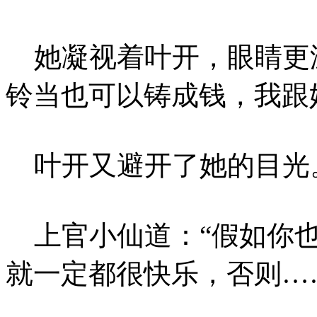
她凝视着叶开，眼睛更温
铃当也可以铸成钱，我跟
叶开又避开了她的目光
上官小仙道：“假如你也
就一定都很快乐，否则…