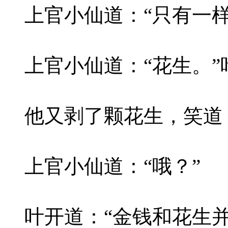
上官小仙道：“只有一样
上官小仙道：“花生。”
他又剥了颗花生，笑道：
上官小仙道：“哦？”
叶开道：“金钱和花生并