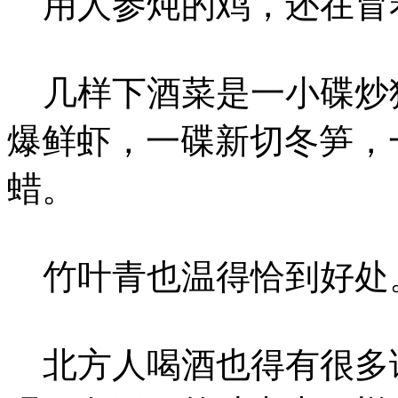
用人参炖的鸡，还在冒
几样下酒菜是一小碟炒
爆鲜虾，一碟新切冬笋，
蜡。
竹叶青也温得恰到好处
北方人喝酒也得有很多