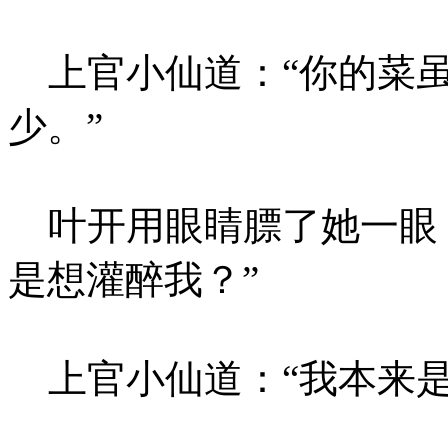
上官小仙道：“你的菜虽
少。”
叶开用眼睛膘了她一眼，
是想灌醉我？”
上官小仙道：“我本来是