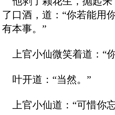
他剥了颗花生，抛起来
了口酒，道：“你若能用
有本事。”
上官小仙微笑着道：“你
叶开道：“当然。”
上官小仙道：“可惜你忘