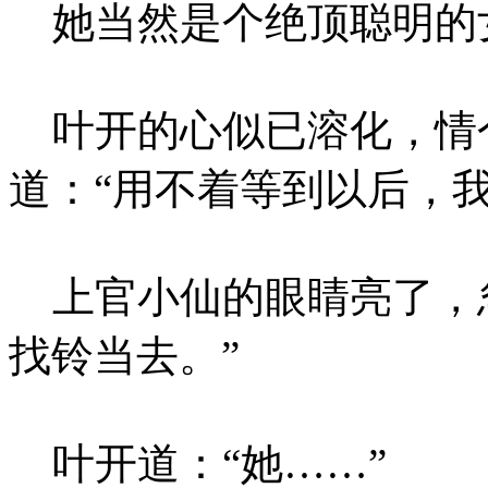
她当然是个绝顶聪明的
叶开的心似已溶化，情
道：“用不着等到以后，
上官小仙的眼睛亮了，忽
找铃当去。”
叶开道：“她……”