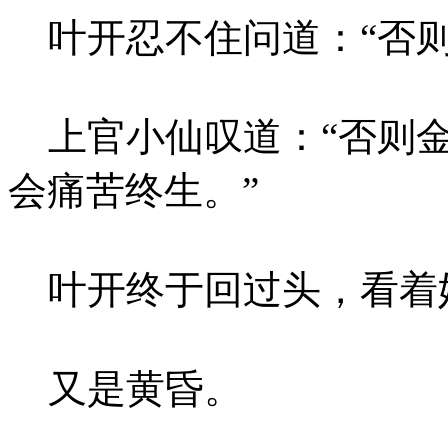
叶开忍不住问道：“否则
上官小仙叹道：“否则金
会痛苦终生。”
叶开终于回过头，看着
又是黄昏。