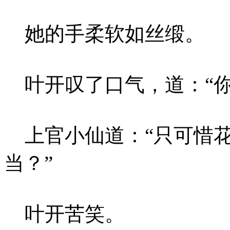
她的手柔软如丝缎。
叶开叹了口气，道：“你
上官小仙道：“只可惜花
当？”
叶开苦笑。