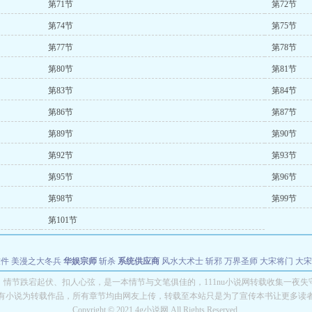
第71节
第72节
第74节
第75节
第77节
第78节
第80节
第81节
第83节
第84节
第86节
第87节
第89节
第90节
第92节
第93节
第95节
第96节
第98节
第99节
第101节
软件
美漫之大冬兵
华娱宗师
斩杀
系统供应商
风水大术士
斩邪
万界圣师
大宋将门
大宋
能巨星
绝对交易
全职武神
位面复制大师
华娱特效大亨
原始大厨王
怪物聊天群
某美漫
》情节跌宕起伏、扣人心弦，是一本情节与文笔俱佳的，111nu小说网转载收集一夜失
有小说为转载作品，所有章节均由网友上传，转载至本站只是为了宣传本书让更多读
长别打脸
Copyright © 2021 4g小说网 All Rights Reserved.