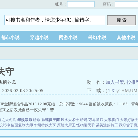
账号：
密码：
搜 索
都市小说
穿越小说
网游小说
科幻小说
其他小说
失守
焦糖冬瓜
动 作：
加入书架
,
投推
26-02-03 20:25:05
下 载：
(
TXT
,CHM,UM
IP金牌强推作品2013.12.08完结，总书评数：9044 当前被收藏数：11185
来之后发觉自己一夜失守！苦...
漫之大冬兵
华娱宗师
斩杀
系统供应商
风水大术士
斩邪
万界圣师
大宋将门
大宋好屠
职武神
位面复制大师
华娱特效大亨
原始大厨王
怪物聊天群
某美漫的特工
我夺舍了魔