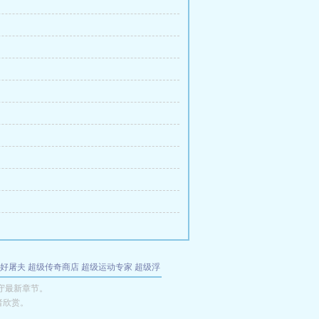
好屠夫
超级传奇商店
超级运动专家
超级浮
的特工
我夺舍了魔皇
都市极品医仙
九天
酋
守最新章节。
者欣赏。