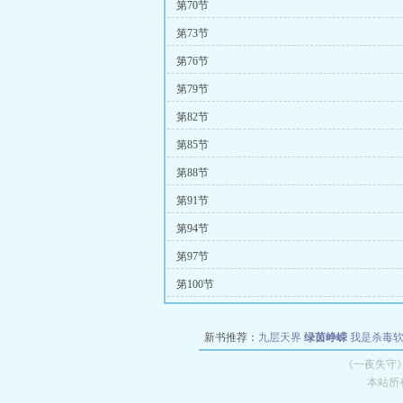
第70节
第73节
第76节
第79节
第82节
第85节
第88节
第91节
第94节
第97节
第100节
新书推荐：
九层天界
绿茵峥嵘
我是杀毒
空城
战争天堂
混元道纪
教练万岁
都市全
《一夜失守
本站所