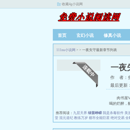
收藏4g小说网
首页
玄幻小说
修真小说
111nu小说网
>
> 一夜失守最新章节列表
一夜
作 者：
最后更新：20
肉书屋V
喝的烂醉，醒
推荐阅读：
九层天界
绿茵峥嵘
我是杀毒软件
美
堂
混元道纪
教练万岁
都市全能巨星
绝对交易
全