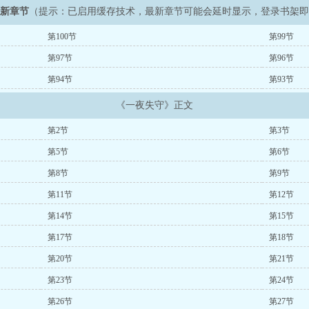
最新章节
（提示：已启用缓存技术，最新章节可能会延时显示，登录书架
第100节
第99节
第97节
第96节
第94节
第93节
《一夜失守》正文
第2节
第3节
第5节
第6节
第8节
第9节
第11节
第12节
第14节
第15节
第17节
第18节
第20节
第21节
第23节
第24节
第26节
第27节