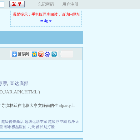
忘记密码
用户注册
温馨提示：手机版同步阅读，请访问网址
m.4g.re
荐票
,
直达底部
D,JAR,APK,HTML )
 青年导演林跃在电影大亨文静南的生日party上
夫
超级传奇商店
超级运动专家
超级浮空城
战争天
皇
都市极品医仙
九天
酋长别打脸